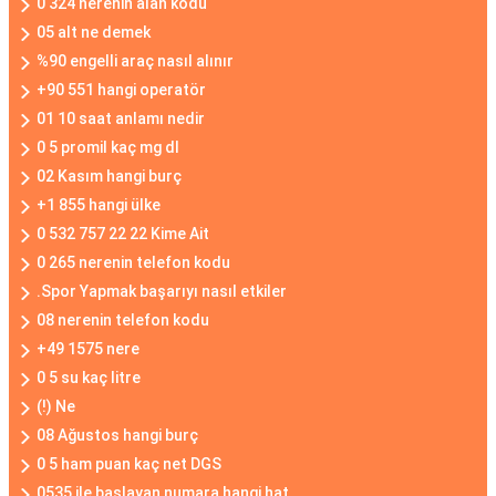
0 324 nerenin alan kodu
05 alt ne demek
%90 engelli araç nasıl alınır
+90 551 hangi operatör
01 10 saat anlamı nedir
0 5 promil kaç mg dl
02 Kasım hangi burç
+1 855 hangi ülke
0 532 757 22 22 Kime Ait
0 265 nerenin telefon kodu
.Spor Yapmak başarıyı nasıl etkiler
08 nerenin telefon kodu
+49 1575 nere
0 5 su kaç litre
(!) Ne
08 Ağustos hangi burç
0 5 ham puan kaç net DGS
0535 ile başlayan numara hangi hat