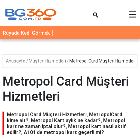
×
☰
YEMEK
Rüyada Kedi Görmek
TARİFLERİ
BİYOGRAFİ
NEDİR
Anasayfa
Müşteri Hizmetleri
Metropol Card Müşteri Hizmetleri
FAYDALARI
Metropol Card Müşteri
SAĞLIK
Hizmetleri
İLETİŞİM
Metropol Card Müşteri Hizmetleri, MetropolCard
kime ait?, Metropol Kart aylık ne kadar?, Metropol
kart ne zaman iptal olur?, Metropol kart nasıl aktif
edilir?, A101 de metropol kart geçerli mi?