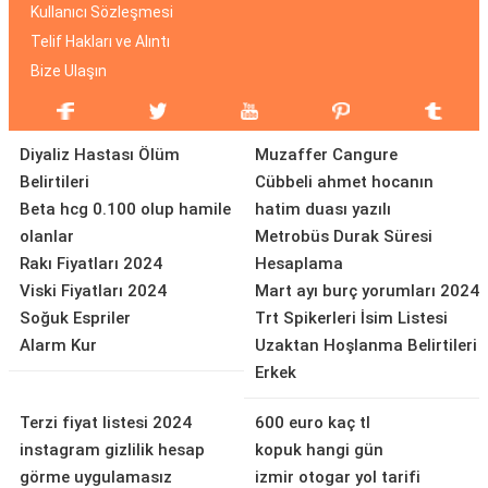
Kullanıcı Sözleşmesi
Telif Hakları ve Alıntı
Bize Ulaşın
Diyaliz Hastası Ölüm
Muzaffer Cangure
Belirtileri
Cübbeli ahmet hocanın
Beta hcg 0.100 olup hamile
hatim duası yazılı
olanlar
Metrobüs Durak Süresi
Rakı Fiyatları 2024
Hesaplama
Viski Fiyatları 2024
Mart ayı burç yorumları 2024
Soğuk Espriler
Trt Spikerleri İsim Listesi
Alarm Kur
Uzaktan Hoşlanma Belirtileri
Erkek
Terzi fiyat listesi 2024
600 euro kaç tl
instagram gizlilik hesap
kopuk hangi gün
görme uygulamasız
izmir otogar yol tarifi