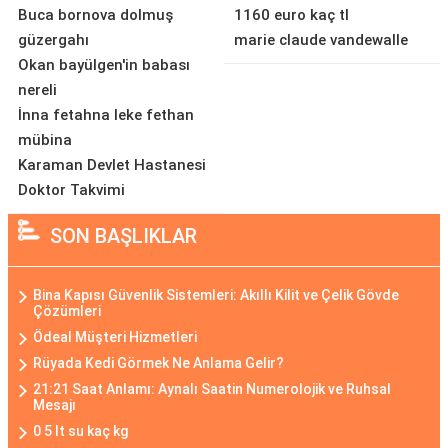
Buca bornova dolmuş
1160 euro kaç tl
güzergahı
marie claude vandewalle
Okan bayülgen'in babası
nereli
İnna fetahna leke fethan
mübina
Karaman Devlet Hastanesi
Doktor Takvimi
SON BAŞLIKLAR
Bina Kapısı Güvenlik Sistemleri: Akıllı Kilit ve Çelik Gövde
Çözümleri
Ödeal Müşteri Hizmetleri
Rüyada Kedi Görmek Ne Anlama Gelir?
21:21 Saat Anlamı: Aynalı Saatin Numerolojik ve Ruhsal
Mesajı
0 5 lt su kaç kg