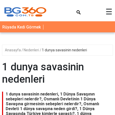
×
☰
YEMEK
Rüyada Kedi Görmek
TARİFLERİ
BİYOGRAFİ
NEDİR
Anasayfa
Nedenleri
1 dunya savasinin nedenleri
FAYDALARI
1 dunya savasinin
SAĞLIK
nedenleri
İLETİŞİM
1 dunya savasinin nedenleri, 1 Dünya Savaşının
sebepleri nelerdir?, Osmanlı Devletinin 1 Dünya
Savaşına girmesinin sebepleri nelerdir?, Osmanlı
Devleti 1 dünya savaşına neden girdi?, 1 Dünya
Savaşında Türkiye kimlerle savaştı?, 1 dünya