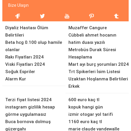
Bize Ulaşın
Diyaliz Hastası Ölüm
Muzaffer Cangure
Belirtileri
Cübbeli ahmet hocanın
Beta hcg 0.100 olup hamile
hatim duası yazılı
olanlar
Metrobüs Durak Süresi
Rakı Fiyatları 2024
Hesaplama
Viski Fiyatları 2024
Mart ayı burç yorumları 2024
Soğuk Espriler
Trt Spikerleri İsim Listesi
Alarm Kur
Uzaktan Hoşlanma Belirtileri
Erkek
Terzi fiyat listesi 2024
600 euro kaç tl
instagram gizlilik hesap
kopuk hangi gün
görme uygulamasız
izmir otogar yol tarifi
Buca bornova dolmuş
1160 euro kaç tl
güzergahı
marie claude vandewalle