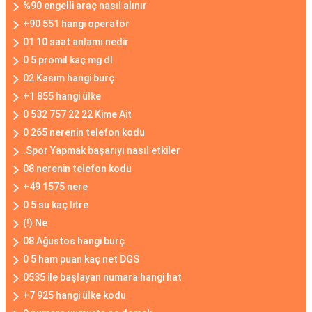
%90 engelli araç nasıl alınır
+90 551 hangi operatör
01 10 saat anlamı nedir
0 5 promil kaç mg dl
02 Kasım hangi burç
+1 855 hangi ülke
0 532 757 22 22 Kime Ait
0 265 nerenin telefon kodu
.Spor Yapmak başarıyı nasıl etkiler
08 nerenin telefon kodu
+49 1575 nere
0 5 su kaç litre
(!) Ne
08 Ağustos hangi burç
0 5 ham puan kaç net DGS
0535 ile başlayan numara hangi hat
+7 925 hangi ülke kodu