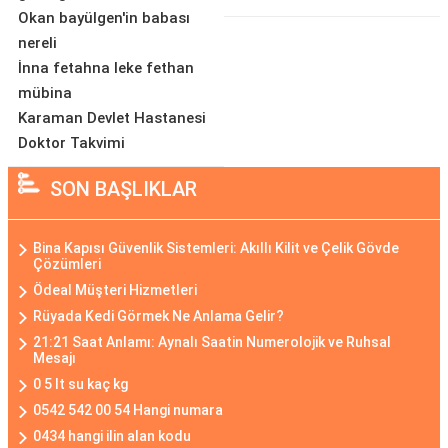
Okan bayülgen'in babası
nereli
İnna fetahna leke fethan
mübina
Karaman Devlet Hastanesi
Doktor Takvimi
SON BAŞLIKLAR
Bina Kapısı Güvenlik Sistemleri: Akıllı Kilit ve Çelik Gövde
Çözümleri
Ödeal Müşteri Hizmetleri
Rüyada Kedi Görmek Ne Anlama Gelir?
21:21 Saat Anlamı: Aynalı Saatin Numerolojik ve Ruhsal
Mesajı
0 5 lt su kaç kg
0542 542 00 54 Hangi numara
0434 hangi ilin alan kodu