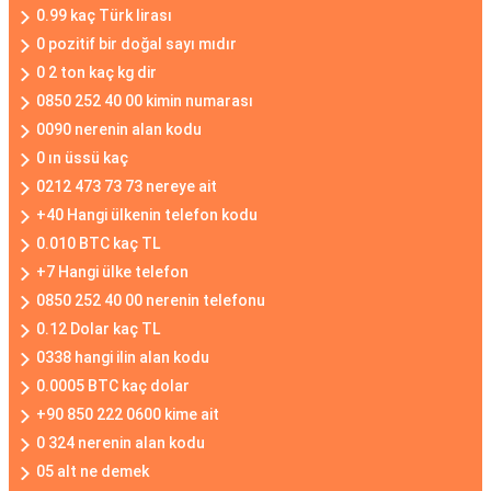
0.99 kaç Türk lirası
0 pozitif bir doğal sayı mıdır
0 2 ton kaç kg dir
0850 252 40 00 kimin numarası
0090 nerenin alan kodu
0 ın üssü kaç
0212 473 73 73 nereye ait
+40 Hangi ülkenin telefon kodu
0.010 BTC kaç TL
+7 Hangi ülke telefon
0850 252 40 00 nerenin telefonu
0.12 Dolar kaç TL
0338 hangi ilin alan kodu
0.0005 BTC kaç dolar
+90 850 222 0600 kime ait
0 324 nerenin alan kodu
05 alt ne demek