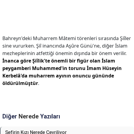
Bahreyn'deki Muharrem Mâtemi törenleri sırasında Şiîler
sine vururken. Şiî inancında Aşûre Günü'ne, diğer İslam
mezheplerinin atfettiği önemin dışında bir önem verilir.
İnanca göre Şiîlik'te önemli bir figür olan İslam
peygamberi Muhammed'in torunu İmam Hüseyin
Kerbelâ'da muharrem ayının onuncu gününde
öldürülmüştür
.
Diğer
Nerede
Yazıları
Sefirin Kızı Nerede Çevriliyor