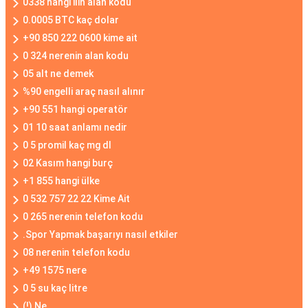
0338 hangi ilin alan kodu
0.0005 BTC kaç dolar
+90 850 222 0600 kime ait
0 324 nerenin alan kodu
05 alt ne demek
%90 engelli araç nasıl alınır
+90 551 hangi operatör
01 10 saat anlamı nedir
0 5 promil kaç mg dl
02 Kasım hangi burç
+1 855 hangi ülke
0 532 757 22 22 Kime Ait
0 265 nerenin telefon kodu
.Spor Yapmak başarıyı nasıl etkiler
08 nerenin telefon kodu
+49 1575 nere
0 5 su kaç litre
(!) Ne