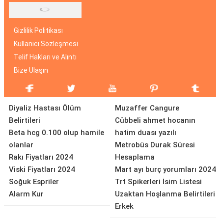
Gizlilik Politikası
Kullanıcı Sözleşmesi
Telif Hakları ve Alıntı
Bize Ulaşın
Diyaliz Hastası Ölüm
Muzaffer Cangure
Belirtileri
Cübbeli ahmet hocanın
Beta hcg 0.100 olup hamile
hatim duası yazılı
olanlar
Metrobüs Durak Süresi
Rakı Fiyatları 2024
Hesaplama
Viski Fiyatları 2024
Mart ayı burç yorumları 2024
Soğuk Espriler
Trt Spikerleri İsim Listesi
Alarm Kur
Uzaktan Hoşlanma Belirtileri
Erkek