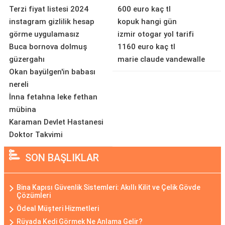
Terzi fiyat listesi 2024
600 euro kaç tl
instagram gizlilik hesap
kopuk hangi gün
görme uygulamasız
izmir otogar yol tarifi
Buca bornova dolmuş
1160 euro kaç tl
güzergahı
marie claude vandewalle
Okan bayülgen'in babası
nereli
İnna fetahna leke fethan
mübina
Karaman Devlet Hastanesi
Doktor Takvimi
SON BAŞLIKLAR
Bina Kapısı Güvenlik Sistemleri: Akıllı Kilit ve Çelik Gövde
Çözümleri
Ödeal Müşteri Hizmetleri
Rüyada Kedi Görmek Ne Anlama Gelir?