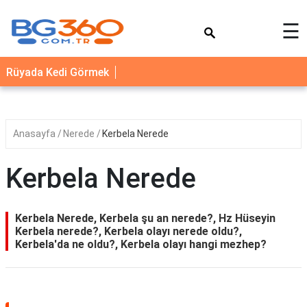
×
☰
YEMEK
Rüyada Kedi Görmek
TARİFLERİ
BİYOGRAFİ
NEDİR
Anasayfa
Nerede
Kerbela Nerede
FAYDALARI
Kerbela Nerede
SAĞLIK
İLETİŞİM
Kerbela Nerede, Kerbela şu an nerede?, Hz Hüseyin
Kerbela nerede?, Kerbela olayı nerede oldu?,
Kerbela'da ne oldu?, Kerbela olayı hangi mezhep?