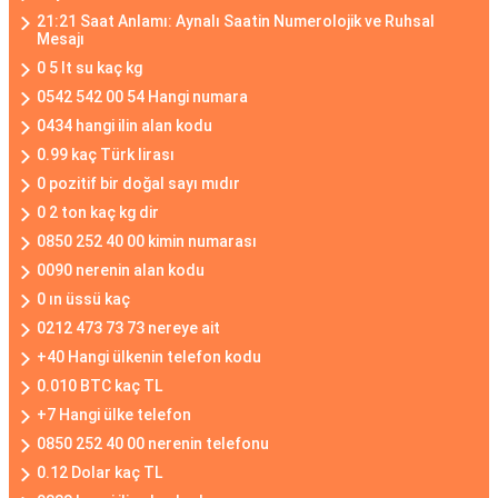
21:21 Saat Anlamı: Aynalı Saatin Numerolojik ve Ruhsal
Mesajı
0 5 lt su kaç kg
0542 542 00 54 Hangi numara
0434 hangi ilin alan kodu
0.99 kaç Türk lirası
0 pozitif bir doğal sayı mıdır
0 2 ton kaç kg dir
0850 252 40 00 kimin numarası
0090 nerenin alan kodu
0 ın üssü kaç
0212 473 73 73 nereye ait
+40 Hangi ülkenin telefon kodu
0.010 BTC kaç TL
+7 Hangi ülke telefon
0850 252 40 00 nerenin telefonu
0.12 Dolar kaç TL