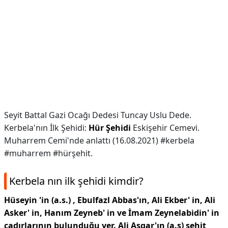
Seyit Battal Gazi Ocağı Dedesi Tuncay Uslu Dede.
Kerbela'nın İlk Şehidi:
Hür Şehidi
Eskişehir Cemevi.
Muharrem Cemi'nde anlattı (16.08.2021) #kerbela
#muharrem #hürşehit.
Kerbela nın ilk şehidi kimdir?
Hüseyin 'in (a.s.) , Ebulfazl Abbas'ın, Ali Ekber' in, Ali
Asker' in, Hanım Zeyneb' in ve İmam Zeynelabidin' in
çadırlarının bulunduğu yer.
Ali Asgar'ın (a.s) şehit