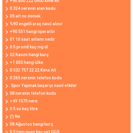
+90 850 222 0600 kime ait
0 324 nerenin alan kodu
05 alt ne demek
%90 engelli araç nasıl alınır
+90 551 hangi operatör
01 10 saat anlamı nedir
0 5 promil kaç mg dl
02 Kasım hangi burç
+1 855 hangi ülke
0 532 757 22 22 Kime Ait
0 265 nerenin telefon kodu
.Spor Yapmak başarıyı nasıl etkiler
08 nerenin telefon kodu
+49 1575 nere
0 5 su kaç litre
(!) Ne
08 Ağustos hangi burç
0 5 ham puan kaç net DGS