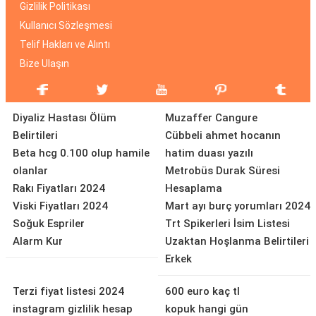
Gizlilik Politikası
Kullanıcı Sözleşmesi
Telif Hakları ve Alıntı
Bize Ulaşın
Diyaliz Hastası Ölüm
Muzaffer Cangure
Belirtileri
Cübbeli ahmet hocanın
Beta hcg 0.100 olup hamile
hatim duası yazılı
olanlar
Metrobüs Durak Süresi
Rakı Fiyatları 2024
Hesaplama
Viski Fiyatları 2024
Mart ayı burç yorumları 2024
Soğuk Espriler
Trt Spikerleri İsim Listesi
Alarm Kur
Uzaktan Hoşlanma Belirtileri
Erkek
Terzi fiyat listesi 2024
600 euro kaç tl
instagram gizlilik hesap
kopuk hangi gün