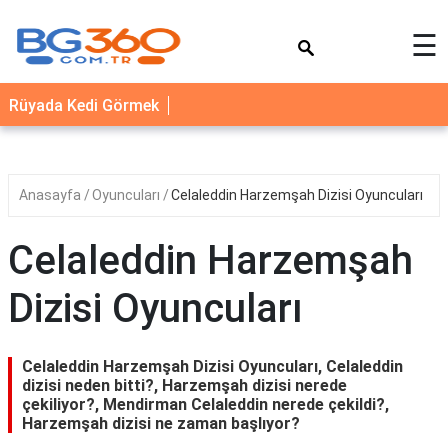
×
☰
YEMEK
Rüyada Kedi Görmek
TARİFLERİ
BİYOGRAFİ
NEDİR
Anasayfa
Oyuncuları
Celaleddin Harzemşah Dizisi Oyuncuları
FAYDALARI
Celaleddin Harzemşah
SAĞLIK
Dizisi Oyuncuları
İLETİŞİM
Celaleddin Harzemşah Dizisi Oyuncuları, Celaleddin
dizisi neden bitti?, Harzemşah dizisi nerede
çekiliyor?, Mendirman Celaleddin nerede çekildi?,
Harzemşah dizisi ne zaman başlıyor?