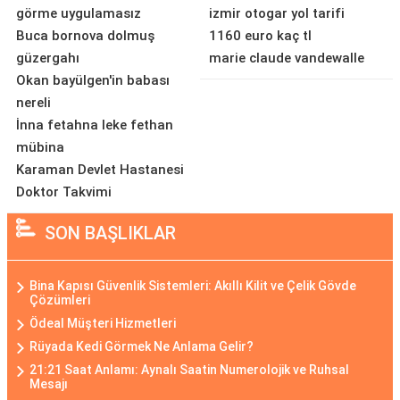
görme uygulamasız
izmir otogar yol tarifi
Buca bornova dolmuş
1160 euro kaç tl
güzergahı
marie claude vandewalle
Okan bayülgen'in babası
nereli
İnna fetahna leke fethan
mübina
Karaman Devlet Hastanesi
Doktor Takvimi
SON BAŞLIKLAR
Bina Kapısı Güvenlik Sistemleri: Akıllı Kilit ve Çelik Gövde
Çözümleri
Ödeal Müşteri Hizmetleri
Rüyada Kedi Görmek Ne Anlama Gelir?
21:21 Saat Anlamı: Aynalı Saatin Numerolojik ve Ruhsal
Mesajı