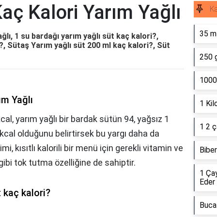
aç Kalori Yarım Yağlı
K
35 ml
lı, 1 su bardağı yarım yağlı süt kaç kalori?,
?, Sütaş Yarım yağlı süt 200 ml kaç kalori?, Süt
250 
1000
ım Yağlı
1 Kil
al, yarım yağlı bir bardak sütün 94, yağsız 1
1 2 ç
 kcal olduğunu belirtirsek bu yargı daha da
i, kısıtlı kalorili bir menü için gerekli vitamin ve
Biber
ibi tok tutma özelliğine de sahiptir.
1 Ça
Eder
 kaç kalori?
Buca 