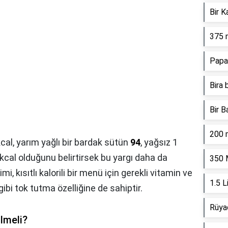
Bir K
375 
Papa
Bira 
Bir B
200 
cal, yarım yağlı bir bardak sütün
94
, yağsız 1
 kcal olduğunu belirtirsek bu yargı daha da
350 
i, kısıtlı kalorili bir menü için gerekli vitamin ve
1.5 L
ibi tok tutma özelliğine de sahiptir.
Rüya
ilmeli?