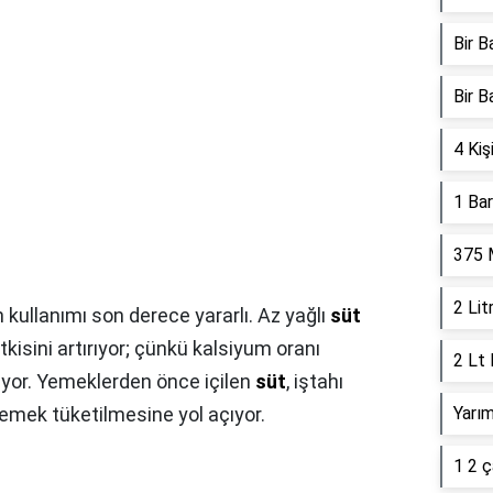
Bir B
Bir 
4 Kiş
1 Ba
375 
2 Lit
 kullanımı son derece yararlı. Az yağlı
süt
tkisini artırıyor; çünkü kalsiyum oranı
2 Lt
ıyor. Yemeklerden önce içilen
süt
, iştahı
emek tüketilmesine yol açıyor.
Yarım
1 2 