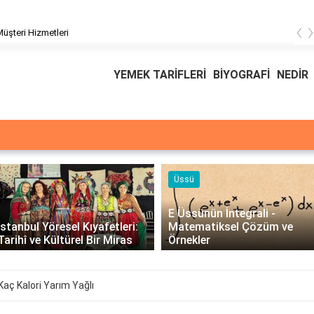
‹
üşteri Hizmetleri
YEMEK TARİFLERİ
BİYOGRAFİ
NEDİR
Üssü
E Üssünün İntegrali -
İstanbul Yöresel Kıyafetleri:
Matematiksel Çözüm ve
Tarihî ve Kültürel Bir Miras
Örnekler
Kaç Kalori Yarım Yağlı