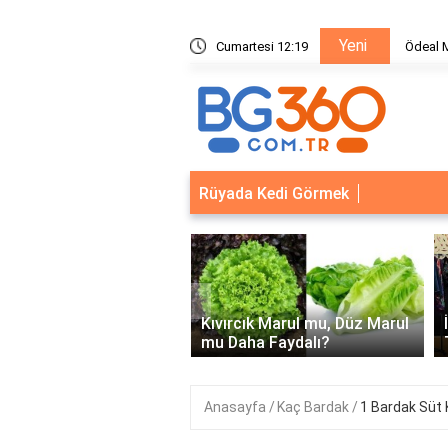
Yeni
metleri
Cumartesi 12:19
Ödeal M
Rüyada Kedi Görmek
‹
Kapısı Güvenlik
leri: Akıllı Kilit ve Çelik
Kıvırcık Marul mu, Düz Marul
 Çözümleri..
mu Daha Faydalı?
Anasayfa
Kaç Bardak
1 Bardak Süt 