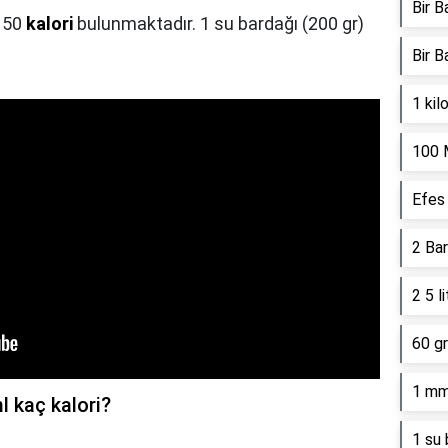
Bir B
 50
kalori
bulunmaktadır. 1 su bardağı (200 gr)
Bir B
1 kil
100 
Efes 
2 Bar
2 5 l
60 gr
1 mm
l kaç kalori?
1 su 