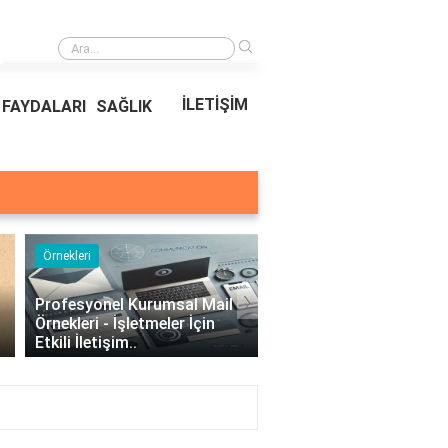
›
Kıvırcık Marul mu, Düz Marul mu Daha Faydalı?
İLETİŞİM
FAYDALARI
SAĞLIK
Örnekleri
Blog
›
Profesyonel Kurumsal Mail
Bina Kapısı Güvenlik
Örnekleri - İşletmeler İçin
Sistemleri: Akıllı Kilit v
Etkili İletişim..
Gövde Çözümleri..