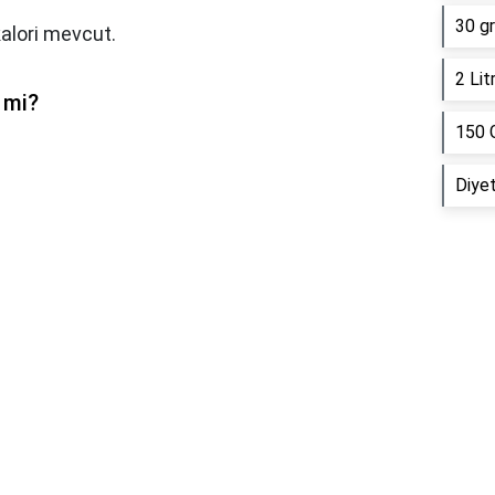
30 gr
alori mevcut.
2 Lit
r mi?
150 
Diyet