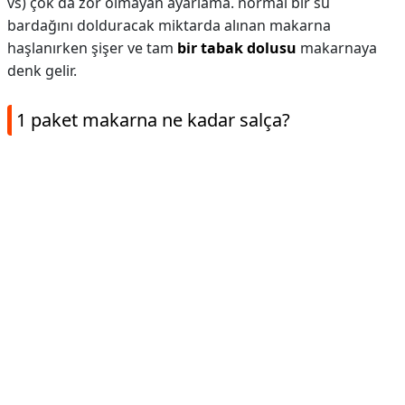
vs) çok da zor olmayan ayarlama. normal bir su
bardağını dolduracak miktarda alınan makarna
haşlanırken şişer ve tam
bir tabak dolusu
makarnaya
denk gelir.
1 paket makarna ne kadar salça?