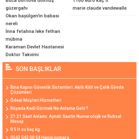
Buca bornova dolmuş
1160 euro kaç tl
güzergahı
marie claude vandewalle
Okan bayülgen'in babası
nereli
İnna fetahna leke fethan
mübina
Karaman Devlet Hastanesi
Doktor Takvimi
SON BAŞLIKLAR
Bina Kapısı Güvenlik Sistemleri: Akıllı Kilit ve Çelik Gövde
Çözümleri
Ödeal Müşteri Hizmetleri
Rüyada Kedi Görmek Ne Anlama Gelir?
21:21 Saat Anlamı: Aynalı Saatin Numerolojik ve Ruhsal
Mesajı
0 5 lt su kaç kg
0542 542 00 54 Hangi numara