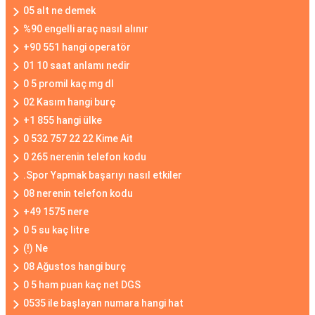
05 alt ne demek
%90 engelli araç nasıl alınır
+90 551 hangi operatör
01 10 saat anlamı nedir
0 5 promil kaç mg dl
02 Kasım hangi burç
+1 855 hangi ülke
0 532 757 22 22 Kime Ait
0 265 nerenin telefon kodu
.Spor Yapmak başarıyı nasıl etkiler
08 nerenin telefon kodu
+49 1575 nere
0 5 su kaç litre
(!) Ne
08 Ağustos hangi burç
0 5 ham puan kaç net DGS
0535 ile başlayan numara hangi hat