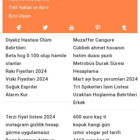
Telif Hakları ve Alıntı
Bize Ulaşın
Diyaliz Hastası Ölüm
Muzaffer Cangure
Belirtileri
Cübbeli ahmet hocanın
Beta hcg 0.100 olup hamile
hatim duası yazılı
olanlar
Metrobüs Durak Süresi
Rakı Fiyatları 2024
Hesaplama
Viski Fiyatları 2024
Mart ayı burç yorumları 2024
Soğuk Espriler
Trt Spikerleri İsim Listesi
Alarm Kur
Uzaktan Hoşlanma Belirtileri
Erkek
Terzi fiyat listesi 2024
600 euro kaç tl
instagram gizlilik hesap
kopuk hangi gün
görme uygulamasız
izmir otogar yol tarifi