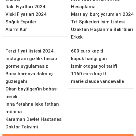
Rakı Fiyatları 2024
Hesaplama
Viski Fiyatları 2024
Mart ayı burç yorumları 2024
Soğuk Espriler
Trt Spikerleri İsim Listesi
Alarm Kur
Uzaktan Hoşlanma Belirtileri
Erkek
Terzi fiyat listesi 2024
600 euro kaç tl
instagram gizlilik hesap
kopuk hangi gün
görme uygulamasız
izmir otogar yol tarifi
Buca bornova dolmuş
1160 euro kaç tl
güzergahı
marie claude vandewalle
Okan bayülgen'in babası
nereli
İnna fetahna leke fethan
mübina
Karaman Devlet Hastanesi
Doktor Takvimi