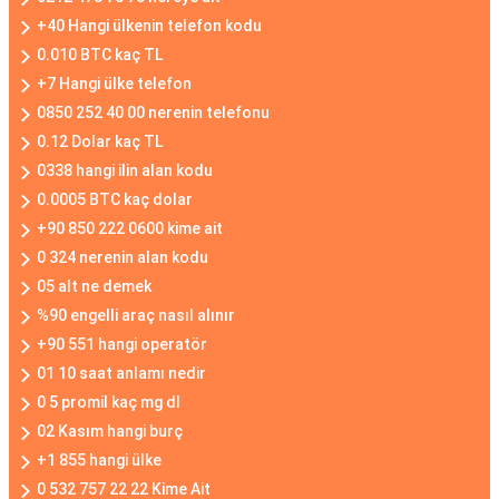
+40 Hangi ülkenin telefon kodu
0.010 BTC kaç TL
+7 Hangi ülke telefon
0850 252 40 00 nerenin telefonu
0.12 Dolar kaç TL
0338 hangi ilin alan kodu
0.0005 BTC kaç dolar
+90 850 222 0600 kime ait
0 324 nerenin alan kodu
05 alt ne demek
%90 engelli araç nasıl alınır
+90 551 hangi operatör
01 10 saat anlamı nedir
0 5 promil kaç mg dl
02 Kasım hangi burç
+1 855 hangi ülke
0 532 757 22 22 Kime Ait