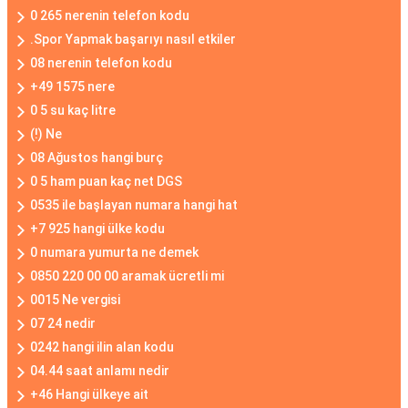
0 265 nerenin telefon kodu
.Spor Yapmak başarıyı nasıl etkiler
08 nerenin telefon kodu
+49 1575 nere
0 5 su kaç litre
(!) Ne
08 Ağustos hangi burç
0 5 ham puan kaç net DGS
0535 ile başlayan numara hangi hat
+7 925 hangi ülke kodu
0 numara yumurta ne demek
0850 220 00 00 aramak ücretli mi
0015 Ne vergisi
07 24 nedir
0242 hangi ilin alan kodu
04.44 saat anlamı nedir
+46 Hangi ülkeye ait