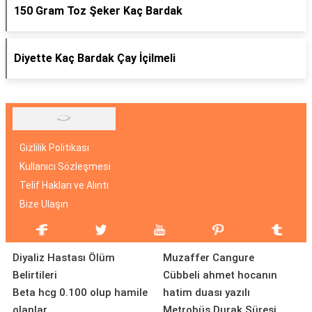
150 Gram Toz Şeker Kaç Bardak
Diyette Kaç Bardak Çay İçilmeli
Gizlilik Politikası
Kullanıcı Sözleşmesi
Telif Hakları ve Alıntı
Bize Ulaşın
Diyaliz Hastası Ölüm
Muzaffer Cangure
Belirtileri
Cübbeli ahmet hocanın
Beta hcg 0.100 olup hamile
hatim duası yazılı
olanlar
Metrobüs Durak Süresi