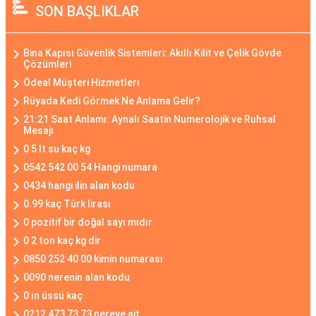
SON BAŞLIKLAR
Bina Kapısı Güvenlik Sistemleri: Akıllı Kilit ve Çelik Gövde
Çözümleri
Ödeal Müşteri Hizmetleri
Rüyada Kedi Görmek Ne Anlama Gelir?
21:21 Saat Anlamı: Aynalı Saatin Numerolojik ve Ruhsal
Mesajı
0 5 lt su kaç kg
0542 542 00 54 Hangi numara
0434 hangi ilin alan kodu
0.99 kaç Türk lirası
0 pozitif bir doğal sayı mıdır
0 2 ton kaç kg dir
0850 252 40 00 kimin numarası
0090 nerenin alan kodu
0 ın üssü kaç
0212 473 73 73 nereye ait