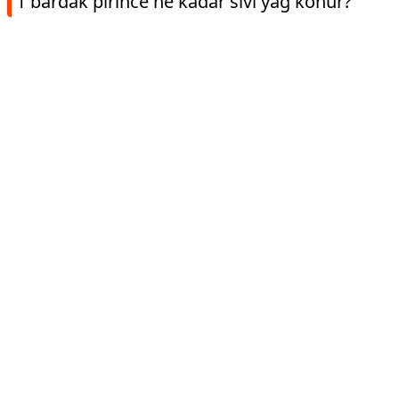
1 bardak pirince ne kadar sıvı yağ konur?