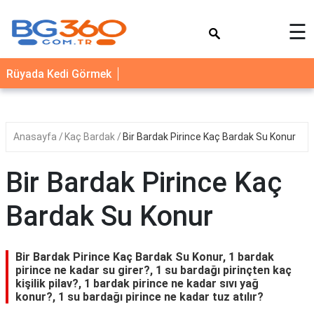
×
☰
YEMEK
Rüyada Kedi Görmek
TARİFLERİ
BİYOGRAFİ
NEDİR
Anasayfa
Kaç Bardak
Bir Bardak Pirince Kaç Bardak Su Konur
FAYDALARI
Bir Bardak Pirince Kaç
SAĞLIK
Bardak Su Konur
İLETİŞİM
Bir Bardak Pirince Kaç Bardak Su Konur, 1 bardak
pirince ne kadar su girer?, 1 su bardağı pirinçten kaç
kişilik pilav?, 1 bardak pirince ne kadar sıvı yağ
konur?, 1 su bardağı pirince ne kadar tuz atılır?