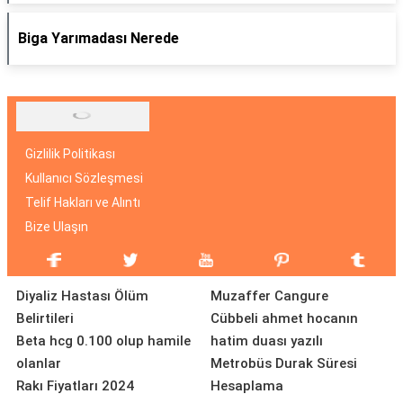
Biga Yarımadası Nerede
Gizlilik Politikası
Kullanıcı Sözleşmesi
Telif Hakları ve Alıntı
Bize Ulaşın
Diyaliz Hastası Ölüm
Muzaffer Cangure
Belirtileri
Cübbeli ahmet hocanın
Beta hcg 0.100 olup hamile
hatim duası yazılı
olanlar
Metrobüs Durak Süresi
Rakı Fiyatları 2024
Hesaplama