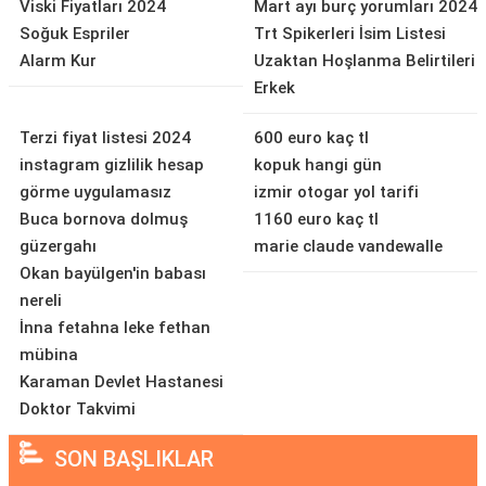
Viski Fiyatları 2024
Mart ayı burç yorumları 2024
Soğuk Espriler
Trt Spikerleri İsim Listesi
Alarm Kur
Uzaktan Hoşlanma Belirtileri
Erkek
Terzi fiyat listesi 2024
600 euro kaç tl
instagram gizlilik hesap
kopuk hangi gün
görme uygulamasız
izmir otogar yol tarifi
Buca bornova dolmuş
1160 euro kaç tl
güzergahı
marie claude vandewalle
Okan bayülgen'in babası
nereli
İnna fetahna leke fethan
mübina
Karaman Devlet Hastanesi
Doktor Takvimi
SON BAŞLIKLAR