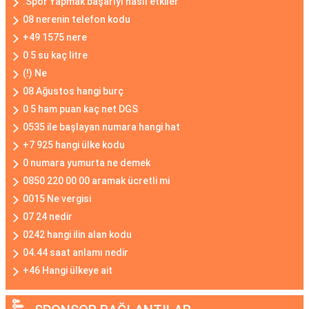
.Spor Yapmak başarıyı nasıl etkiler
08 nerenin telefon kodu
+49 1575 nere
0 5 su kaç litre
(!) Ne
08 Ağustos hangi burç
0 5 ham puan kaç net DGS
0535 ile başlayan numara hangi hat
+7 925 hangi ülke kodu
0 numara yumurta ne demek
0850 220 00 00 aramak ücretli mi
0015 Ne vergisi
07 24 nedir
0242 hangi ilin alan kodu
04.44 saat anlamı nedir
+46 Hangi ülkeye ait