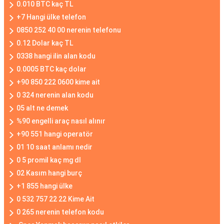
0.010 BTC kaç TL
+7 Hangi ülke telefon
0850 252 40 00 nerenin telefonu
0.12 Dolar kaç TL
0338 hangi ilin alan kodu
0.0005 BTC kaç dolar
+90 850 222 0600 kime ait
0 324 nerenin alan kodu
05 alt ne demek
%90 engelli araç nasıl alınır
+90 551 hangi operatör
01 10 saat anlamı nedir
0 5 promil kaç mg dl
02 Kasım hangi burç
+1 855 hangi ülke
0 532 757 22 22 Kime Ait
0 265 nerenin telefon kodu