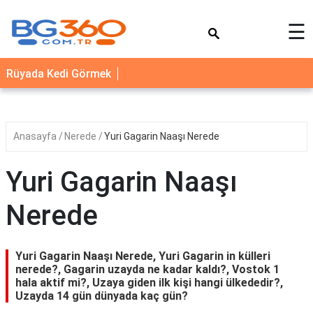
×
☰
YEMEK
Rüyada Kedi Görmek
TARİFLERİ
BİYOGRAFİ
NEDİR
Anasayfa
Nerede
Yuri Gagarin Naaşı Nerede
FAYDALARI
Yuri Gagarin Naaşı
SAĞLIK
Nerede
İLETİŞİM
Yuri Gagarin Naaşı Nerede, Yuri Gagarin in külleri
nerede?, Gagarin uzayda ne kadar kaldı?, Vostok 1
hala aktif mi?, Uzaya giden ilk kişi hangi ülkededir?,
Uzayda 14 gün dünyada kaç gün?