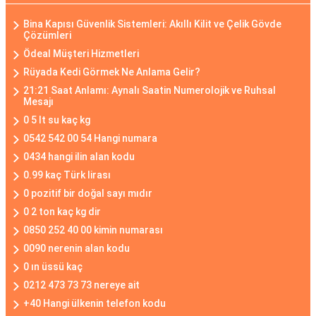
Bina Kapısı Güvenlik Sistemleri: Akıllı Kilit ve Çelik Gövde
Çözümleri
Ödeal Müşteri Hizmetleri
Rüyada Kedi Görmek Ne Anlama Gelir?
21:21 Saat Anlamı: Aynalı Saatin Numerolojik ve Ruhsal
Mesajı
0 5 lt su kaç kg
0542 542 00 54 Hangi numara
0434 hangi ilin alan kodu
0.99 kaç Türk lirası
0 pozitif bir doğal sayı mıdır
0 2 ton kaç kg dir
0850 252 40 00 kimin numarası
0090 nerenin alan kodu
0 ın üssü kaç
0212 473 73 73 nereye ait
+40 Hangi ülkenin telefon kodu