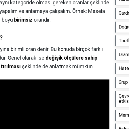
n aynı kategoride olması gereken oranlar şeklinde
ek yapalım ve anlamaya çalışalım. Örnek: Mesela
Gardr
in boyu
birimsiz
orandır.
Doğr
r?
Toefl
ayına birimli oran denir. Bu konuda birçok farklı
Drama
r. Genel olarak ise
değişik ölçülere sahip
ştırılması
şeklinde de anlatmak mümkün.
Heter
Grup 
Çevre
etkis
Meme
Birle