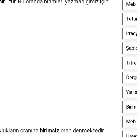
nir
. 'tür. Bu oranda birimleri yazmadığımız için
Meb m
.
Tuta
İrras
Şablo
Titre
Dergi
Yarı 
Birim
Meb 
klukların oranına
birimsiz
oran denmektedir.
Harez