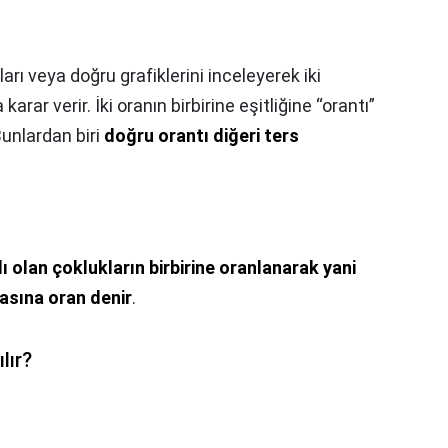
rı veya doğru grafiklerini inceleyerek iki
arar verir. İki oranın birbirine eşitliğine “orantı”
 Bunlardan biri
doğru orantı diğeri ters
lı olan çoklukların birbirine oranlanarak yani
asına oran denir
.
lır?