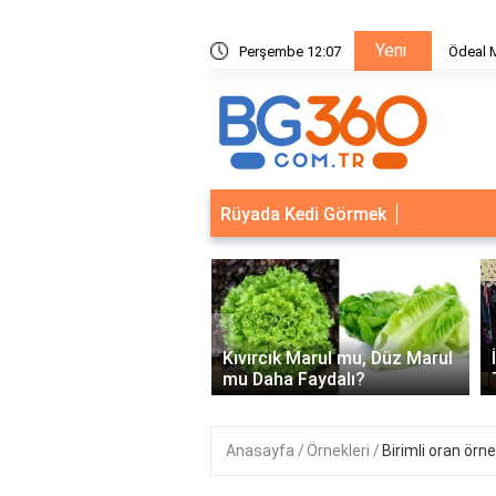
Yeni
ik Sistemleri: Akıllı Kilit ve Çelik Gövde Çözümleri
Perşembe 12:07
Ödeal M
Rüyada Kedi Görmek
‹
Kapısı Güvenlik
leri: Akıllı Kilit ve Çelik
Kıvırcık Marul mu, Düz Marul
 Çözümleri..
mu Daha Faydalı?
Anasayfa
Örnekleri
Birimli oran örn