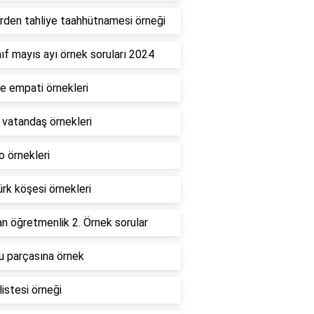
rden tahliye taahhütnamesi örneği
nıf mayıs ayı örnek soruları 2024
e empati örnekleri
 vatandaş örnekleri
 örnekleri
rk köşesi örnekleri
 öğretmenlik 2. Örnek sorular
u parçasına örnek
listesi örneği