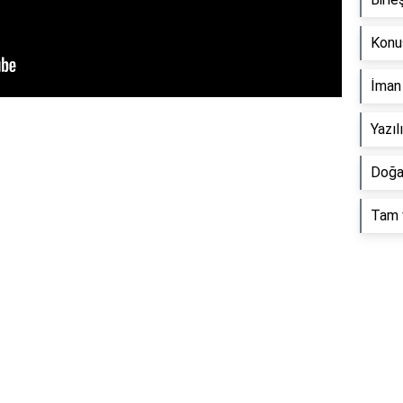
Konuş
İman 
Yazıl
Doğa 
Tam v