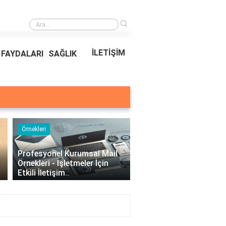
›
Ödeal Müşteri Hizmetleri
İLETİŞİM
FAYDALARI
SAĞLIK
Örnekleri
Blog
›
Profesyonel Kurumsal Mail
Bina Kapısı Güvenlik
Örnekleri - İşletmeler İçin
Sistemleri: Akıllı Kilit v
Etkili İletişim..
Gövde Çözümleri..