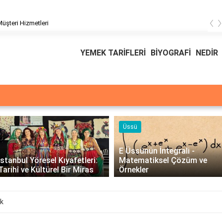
‹
üşteri Hizmetleri
YEMEK TARİFLERİ
BİYOGRAFİ
NEDİR
Üssü
E Üssünün İntegrali -
İstanbul Yöresel Kıyafetleri:
Matematiksel Çözüm ve
Tarihî ve Kültürel Bir Miras
Örnekler
ek