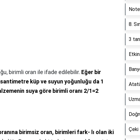
Note
8. Sı
3 tan
Etkin
Banyo
 birimli oran ile ifade edilebilir.
Eğer bir
santimetre küp ve suyun yoğunluğu da 1
Atatü
lzemenin suya göre birimli oranı 2/1=2
Uzman
Doğr
Çeki 
ranına birimsiz oran, birimleri fark- lı olan iki