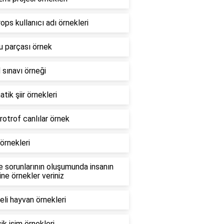
ops kullanıcı adı örnekleri
u parçası örnek
 sınavı örneği
tik şiir örnekleri
otrof canlılar örnek
örnekleri
 sorunlarının oluşumunda insanın
ine örnekler veriniz
li hayvan örnekleri
şik isim örnekleri