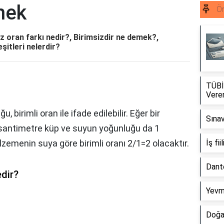
rnek
Ör
siz oran farkı nedir?, Birimsizdir ne demek?,
şitleri nelerdir?
TÜBİ
Veren
 birimli oran ile ifade edilebilir. Eğer bir
Sınav
antimetre küp ve suyun yoğunluğu da 1
emenin suya göre birimli oranı 2/1=2 olacaktır.
İş fii
Dante
edir?
Yevmi
Doğal