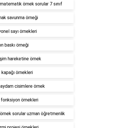
atematik örnek sorular 7 sınıf
nak savunma örneği
yonel sayı örnekleri
n baskı örneği
şim hareketine örnek
 kapağı örnekleri
saydam cisimlere örnek
 fonksiyon örnekleri
örnek sorular uzman öğretmenlik
mi projesi örnekleri