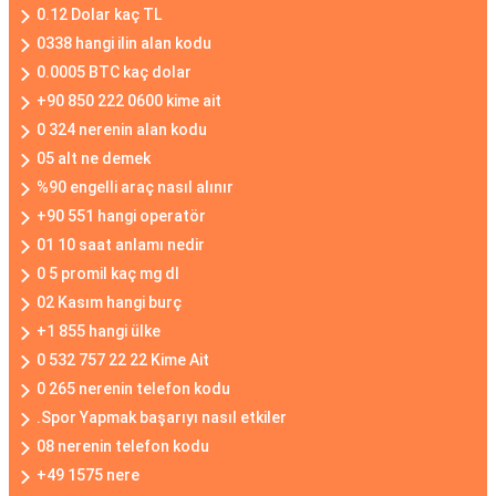
0.12 Dolar kaç TL
0338 hangi ilin alan kodu
0.0005 BTC kaç dolar
+90 850 222 0600 kime ait
0 324 nerenin alan kodu
05 alt ne demek
%90 engelli araç nasıl alınır
+90 551 hangi operatör
01 10 saat anlamı nedir
0 5 promil kaç mg dl
02 Kasım hangi burç
+1 855 hangi ülke
0 532 757 22 22 Kime Ait
0 265 nerenin telefon kodu
.Spor Yapmak başarıyı nasıl etkiler
08 nerenin telefon kodu
+49 1575 nere