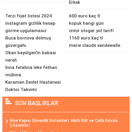
Erkek
Terzi fiyat listesi 2024
600 euro kaç tl
instagram gizlilik hesap
kopuk hangi gün
görme uygulamasız
izmir otogar yol tarifi
Buca bornova dolmuş
1160 euro kaç tl
güzergahı
marie claude vandewalle
Okan bayülgen'in babası
nereli
İnna fetahna leke fethan
mübina
Karaman Devlet Hastanesi
Doktor Takvimi
SON BAŞLIKLAR
Bina Kapısı Güvenlik Sistemleri: Akıllı Kilit ve Çelik Gövde
Çözümleri