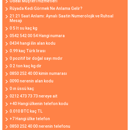
Ödeal Müşteri Hizmetleri
Rüyada Kedi Görmek Ne Anlama Gelir?
21:21 Saat Anlamı: Aynalı Saatin Numerolojik ve Ruhsal
Mesajı
0 5 lt su kaç kg
0542 542 00 54 Hangi numara
0434 hangi ilin alan kodu
0.99 kaç Türk lirası
0 pozitif bir doğal sayı mıdır
0 2 ton kaç kg dir
0850 252 40 00 kimin numarası
0090 nerenin alan kodu
0 ın üssü kaç
0212 473 73 73 nereye ait
+40 Hangi ülkenin telefon kodu
0.010 BTC kaç TL
+7 Hangi ülke telefon
0850 252 40 00 nerenin telefonu