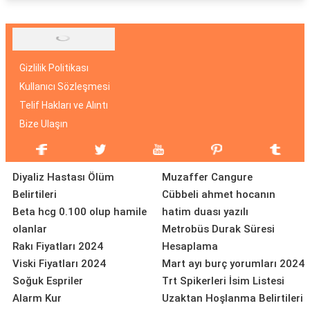
Gizlilik Politikası
Kullanıcı Sözleşmesi
Telif Hakları ve Alıntı
Bize Ulaşın
Diyaliz Hastası Ölüm
Muzaffer Cangure
Belirtileri
Cübbeli ahmet hocanın
Beta hcg 0.100 olup hamile
hatim duası yazılı
olanlar
Metrobüs Durak Süresi
Rakı Fiyatları 2024
Hesaplama
Viski Fiyatları 2024
Mart ayı burç yorumları 2024
Soğuk Espriler
Trt Spikerleri İsim Listesi
Alarm Kur
Uzaktan Hoşlanma Belirtileri