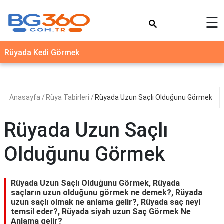
×
☰
YEMEK
Rüyada Kedi Görmek
TARİFLERİ
BİYOGRAFİ
NEDİR
Anasayfa
Rüya Tabirleri
Rüyada Uzun Saçlı Olduğunu Görmek
FAYDALARI
Rüyada Uzun Saçlı
SAĞLIK
Olduğunu Görmek
İLETİŞİM
Rüyada Uzun Saçlı Olduğunu Görmek, Rüyada
saçların uzun olduğunu görmek ne demek?, Rüyada
uzun saçlı olmak ne anlama gelir?, Rüyada saç neyi
temsil eder?, Rüyada siyah uzun Saç Görmek Ne
Anlama gelir?