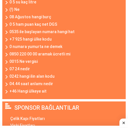
0 5 su kaç litre
(!) Ne
08 Ağustos hangi burç
0 5 ham puan kaç net DGS
0535 ile başlayan numara hangi hat
+7 925 hangi ülke kodu
0 numara yumurta ne demek
0850 220 00 00 aramak ücretli mi
0015 Ne vergisi
07 24 nedir
0242 hangi ilin alan kodu
04.44 saat anlamı nedir
+46 Hangi ülkeye ait
SPONSOR BAĞLANTILAR
Çelik Kapı Fiyatları
Viski Fiyatları