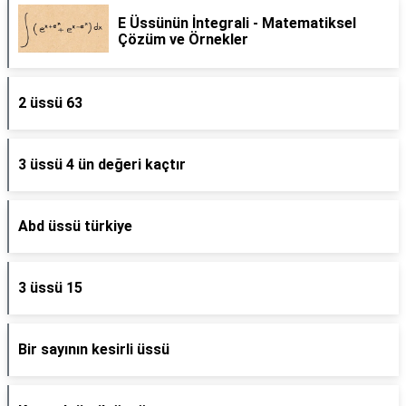
E Üssünün İntegrali - Matematiksel
Çözüm ve Örnekler
2 üssü 63
3 üssü 4 ün değeri kaçtır
Abd üssü türkiye
3 üssü 15
Bir sayının kesirli üssü