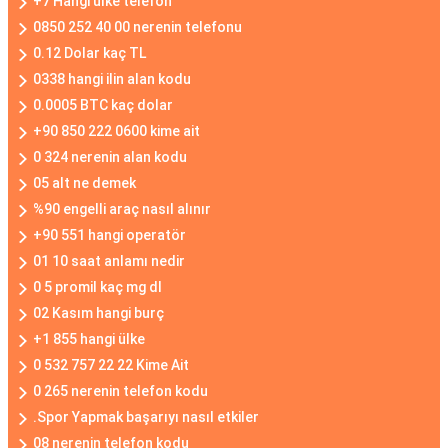
+7 Hangi ülke telefon
0850 252 40 00 nerenin telefonu
0.12 Dolar kaç TL
0338 hangi ilin alan kodu
0.0005 BTC kaç dolar
+90 850 222 0600 kime ait
0 324 nerenin alan kodu
05 alt ne demek
%90 engelli araç nasıl alınır
+90 551 hangi operatör
01 10 saat anlamı nedir
0 5 promil kaç mg dl
02 Kasım hangi burç
+1 855 hangi ülke
0 532 757 22 22 Kime Ait
0 265 nerenin telefon kodu
.Spor Yapmak başarıyı nasıl etkiler
08 nerenin telefon kodu