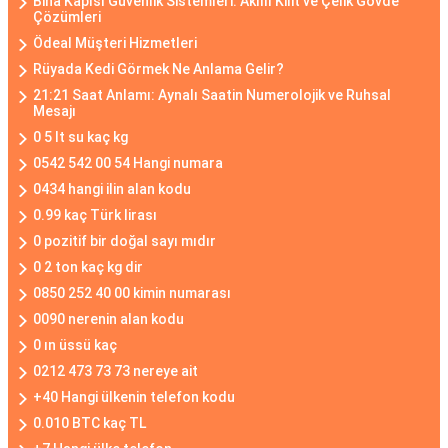
Bina Kapısı Güvenlik Sistemleri: Akıllı Kilit ve Çelik Gövde
Çözümleri
Ödeal Müşteri Hizmetleri
Rüyada Kedi Görmek Ne Anlama Gelir?
21:21 Saat Anlamı: Aynalı Saatin Numerolojik ve Ruhsal
Mesajı
0 5 lt su kaç kg
0542 542 00 54 Hangi numara
0434 hangi ilin alan kodu
0.99 kaç Türk lirası
0 pozitif bir doğal sayı mıdır
0 2 ton kaç kg dir
0850 252 40 00 kimin numarası
0090 nerenin alan kodu
0 ın üssü kaç
0212 473 73 73 nereye ait
+40 Hangi ülkenin telefon kodu
0.010 BTC kaç TL