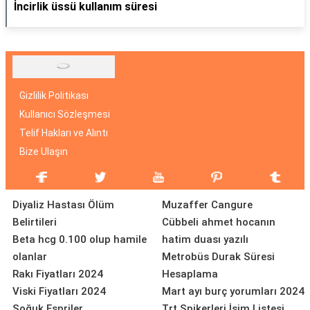
İncirlik üssü kullanım süresi
Gizlilik Politikası
Kullanıcı Sözleşmesi
Telif Hakları ve Alıntı
Bize Ulaşın
Diyaliz Hastası Ölüm
Muzaffer Cangure
Belirtileri
Cübbeli ahmet hocanın
Beta hcg 0.100 olup hamile
hatim duası yazılı
olanlar
Metrobüs Durak Süresi
Rakı Fiyatları 2024
Hesaplama
Viski Fiyatları 2024
Mart ayı burç yorumları 2024
Soğuk Espriler
Trt Spikerleri İsim Listesi