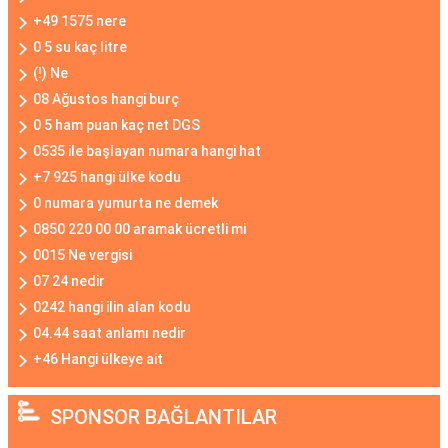
+49 1575 nere
0 5 su kaç litre
(!) Ne
08 Ağustos hangi burç
0 5 ham puan kaç net DGS
0535 ile başlayan numara hangi hat
+7 925 hangi ülke kodu
0 numara yumurta ne demek
0850 220 00 00 aramak ücretli mi
0015 Ne vergisi
07 24 nedir
0242 hangi ilin alan kodu
04.44 saat anlamı nedir
+46 Hangi ülkeye ait
SPONSOR BAĞLANTILAR