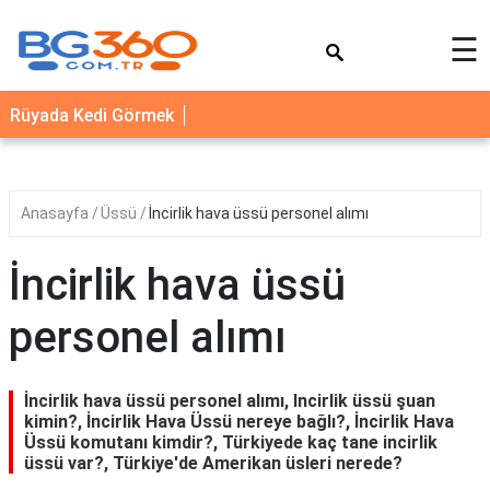
×
☰
YEMEK
Rüyada Kedi Görmek
TARİFLERİ
BİYOGRAFİ
NEDİR
Anasayfa
Üssü
İncirlik hava üssü personel alımı
FAYDALARI
İncirlik hava üssü
SAĞLIK
personel alımı
İLETİŞİM
İncirlik hava üssü personel alımı, Incirlik üssü şuan
kimin?, İncirlik Hava Üssü nereye bağlı?, İncirlik Hava
Üssü komutanı kimdir?, Türkiyede kaç tane incirlik
üssü var?, Türkiye'de Amerikan üsleri nerede?