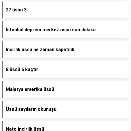
27 üssü 3
İstanbul deprem merkez üssü son dakika
İncirlik üssü ne zaman kapatıldı
8 üssü 6 kaçtır
Malatya amerika üssü
Üssü sayıların okunuşu
Nato incirlik üssü