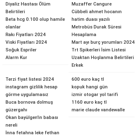
Diyaliz Hastası Ölüm
Muzaffer Cangure
Belirtileri
Cübbeli ahmet hocanın
Beta hcg 0.100 olup hamile
hatim duası yazılı
olanlar
Metrobüs Durak Süresi
Rakı Fiyatları 2024
Hesaplama
Viski Fiyatları 2024
Mart ayı burç yorumları 2024
Soğuk Espriler
Trt Spikerleri İsim Listesi
Alarm Kur
Uzaktan Hoşlanma Belirtileri
Erkek
Terzi fiyat listesi 2024
600 euro kaç tl
instagram gizlilik hesap
kopuk hangi gün
görme uygulamasız
izmir otogar yol tarifi
Buca bornova dolmuş
1160 euro kaç tl
güzergahı
marie claude vandewalle
Okan bayülgen'in babası
nereli
İnna fetahna leke fethan