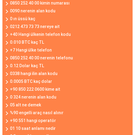
0850 252 40 00 kimin numarası
0090 nerenin alan kodu
0 ın üssü kaç
0212 473 73 73 nereye ait
+40 Hangi ülkenin telefon kodu
0.010 BTC kaç TL
+7 Hangi ülke telefon
0850 252 40 00 nerenin telefonu
0.12 Dolar kaç TL
0338 hangi ilin alan kodu
0.0005 BTC kaç dolar
+90 850 222 0600 kime ait
0 324 nerenin alan kodu
05 alt ne demek
%90 engelli araç nasıl alınır
+90 551 hangi operatör
01 10 saat anlamı nedir