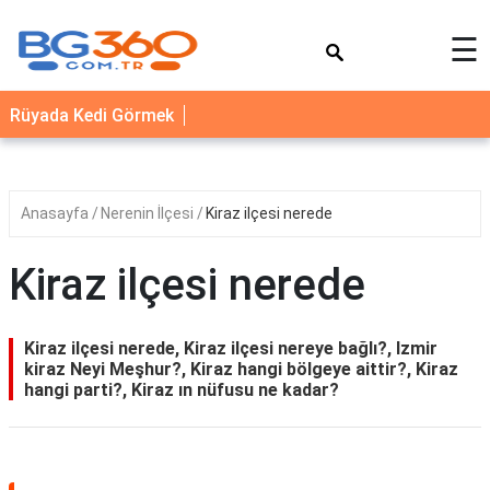
×
☰
YEMEK
Rüyada Kedi Görmek
TARİFLERİ
BİYOGRAFİ
NEDİR
Anasayfa
Nerenin İlçesi
Kiraz ilçesi nerede
FAYDALARI
Kiraz ilçesi nerede
SAĞLIK
İLETİŞİM
Kiraz ilçesi nerede, Kiraz ilçesi nereye bağlı?, Izmir
kiraz Neyi Meşhur?, Kiraz hangi bölgeye aittir?, Kiraz
hangi parti?, Kiraz ın nüfusu ne kadar?