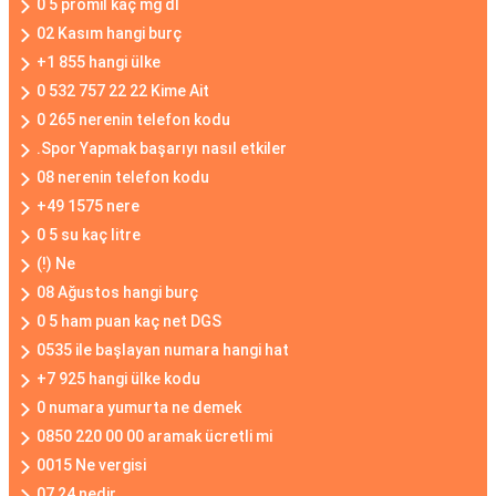
0 5 promil kaç mg dl
02 Kasım hangi burç
+1 855 hangi ülke
0 532 757 22 22 Kime Ait
0 265 nerenin telefon kodu
.Spor Yapmak başarıyı nasıl etkiler
08 nerenin telefon kodu
+49 1575 nere
0 5 su kaç litre
(!) Ne
08 Ağustos hangi burç
0 5 ham puan kaç net DGS
0535 ile başlayan numara hangi hat
+7 925 hangi ülke kodu
0 numara yumurta ne demek
0850 220 00 00 aramak ücretli mi
0015 Ne vergisi
07 24 nedir