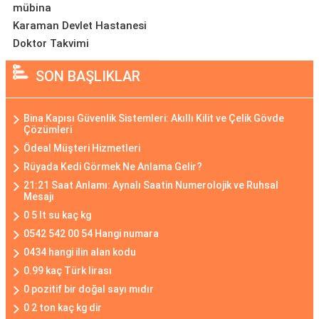
mübina
Karaman Devlet Hastanesi
Doktor Takvimi
SON BAŞLIKLAR
Bina Kapısı Güvenlik Sistemleri: Akıllı Kilit ve Çelik Gövde
Çözümleri
Ödeal Müşteri Hizmetleri
Rüyada Kedi Görmek Ne Anlama Gelir?
21:21 Saat Anlamı: Aynalı Saatin Numerolojik ve Ruhsal
Mesajı
0 5 lt su kaç kg
0542 542 00 54 Hangi numara
0434 hangi ilin alan kodu
0.99 kaç Türk lirası
0 pozitif bir doğal sayı mıdır
0 2 ton kaç kg dir