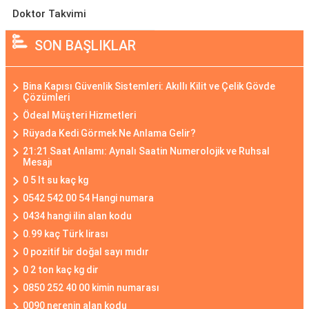
Doktor Takvimi
SON BAŞLIKLAR
Bina Kapısı Güvenlik Sistemleri: Akıllı Kilit ve Çelik Gövde
Çözümleri
Ödeal Müşteri Hizmetleri
Rüyada Kedi Görmek Ne Anlama Gelir?
21:21 Saat Anlamı: Aynalı Saatin Numerolojik ve Ruhsal
Mesajı
0 5 lt su kaç kg
0542 542 00 54 Hangi numara
0434 hangi ilin alan kodu
0.99 kaç Türk lirası
0 pozitif bir doğal sayı mıdır
0 2 ton kaç kg dir
0850 252 40 00 kimin numarası
0090 nerenin alan kodu