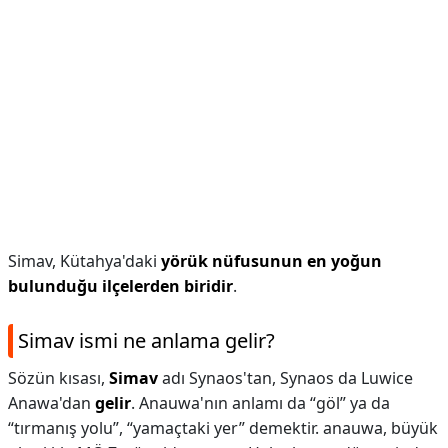
Simav, Kütahya'daki
yörük nüfusunun en yoğun
bulunduğu ilçelerden biridir
.
Simav ismi ne anlama gelir?
Sözün kısası,
Simav
adı Synaos'tan, Synaos da Luwice
Anawa'dan
gelir
. Anauwa'nın anlamı da “göl” ya da
“tırmanış yolu”, “yamaçtaki yer” demektir. anauwa, büyük