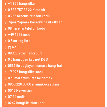
+1 855 hangi ülke
0 532 757 22 22 Kime Ait
0 265 nerenin telefon kodu
.Spor Yapmak başarıyı nasıl etkiler
08 nerenin telefon kodu
+49 1575 nere
0 5 su kaç litre
(!) Ne
08 Ağustos hangi burç
0 5 ham puan kaç net DGS
0535 ile başlayan numara hangi hat
+7 925 hangi ülke kodu
0 numara yumurta ne demek
0850 220 00 00 aramak ücretli mi
0015 Ne vergisi
07 24 nedir
0242 hangi ilin alan kodu