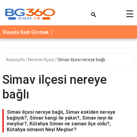
×
☰
YEMEK
Rüyada Kedi Görmek
TARİFLERİ
BİYOGRAFİ
NEDİR
Anasayfa
Nerenin İlçesi
Simav ilçesi nereye bağlı
FAYDALARI
Simav ilçesi nereye
SAĞLIK
bağlı
İLETİŞİM
Simav ilçesi nereye bağlı, Simav eskiden nereye
bağlıydı?, Simav hangi ile yakın?, Simav neyi ile
meşhur?, Kütahya Simav ne zaman ilçe oldu?,
Kütahya simavın Neyi Meşhur?