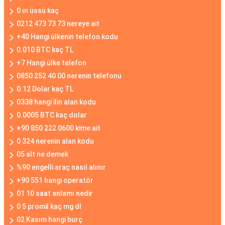
0 ın üssü kaç
0212 473 73 73 nereye ait
+40 Hangi ülkenin telefon kodu
0.010 BTC kaç TL
+7 Hangi ülke telefon
0850 252 40 00 nerenin telefonu
0.12 Dolar kaç TL
0338 hangi ilin alan kodu
0.0005 BTC kaç dolar
+90 850 222 0600 kime ait
0 324 nerenin alan kodu
05 alt ne demek
%90 engelli araç nasıl alınır
+90 551 hangi operatör
01 10 saat anlamı nedir
0 5 promil kaç mg dl
02 Kasım hangi burç