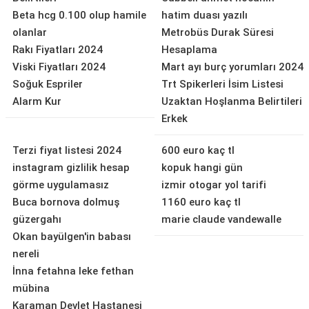
Beta hcg 0.100 olup hamile
hatim duası yazılı
olanlar
Metrobüs Durak Süresi
Rakı Fiyatları 2024
Hesaplama
Viski Fiyatları 2024
Mart ayı burç yorumları 2024
Soğuk Espriler
Trt Spikerleri İsim Listesi
Alarm Kur
Uzaktan Hoşlanma Belirtileri
Erkek
Terzi fiyat listesi 2024
600 euro kaç tl
instagram gizlilik hesap
kopuk hangi gün
görme uygulamasız
izmir otogar yol tarifi
Buca bornova dolmuş
1160 euro kaç tl
güzergahı
marie claude vandewalle
Okan bayülgen'in babası
nereli
İnna fetahna leke fethan
mübina
Karaman Devlet Hastanesi