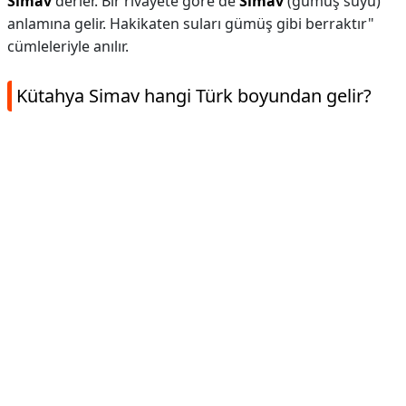
Simav
derler. Bir rivayete göre de
Simav
(gümüş suyu)
anlamına gelir. Hakikaten suları gümüş gibi berraktır"
cümleleriyle anılır.
Kütahya Simav hangi Türk boyundan gelir?