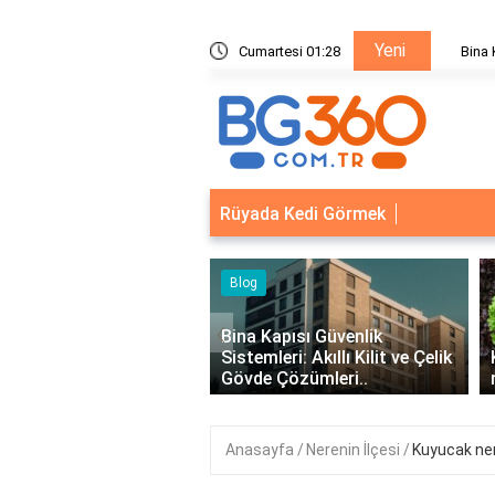
Yeni
ik Sistemleri: Akıllı Kilit ve Çelik Gövde Çözümleri
Cumartesi 01:28
Bina Ka
Rüyada Kedi Görmek
Blog
‹
rumsal Mail
Bina Kapısı Güvenlik
meler İçin
Sistemleri: Akıllı Kilit ve Çelik
Kıvırcık M
Gövde Çözümleri..
mu Daha F
Anasayfa
Nerenin İlçesi
Kuyucak ner