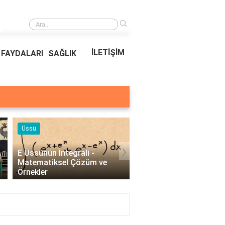
›
Ödeal Müşteri Hizmetleri
İLETİŞİM
FAYDALARI
SAĞLIK
Örnekleri
›
ünün İntegrali -
Profesyonel Kurumsal Mail
matiksel Çözüm ve
Örnekleri - İşletmeler İçin
kler
Etkili İletişim..