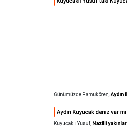
Kuyucaklı Yusuf taki Kuyuc
Günümüzde Pamukören,
Aydın i
Aydın Kuyucak deniz var mı
Kuyucaklı Yusuf,
Nazilli yakınl