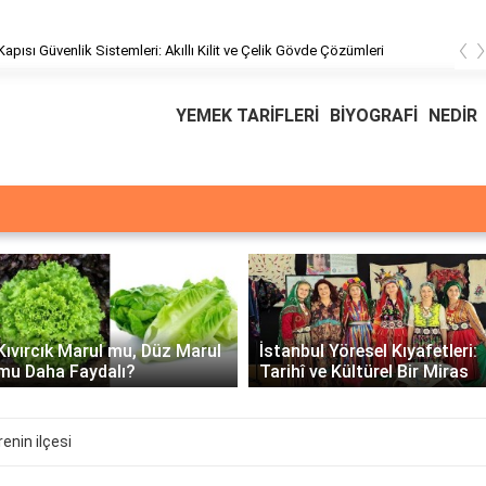
‹
pısı Güvenlik Sistemleri: Akıllı Kilit ve Çelik Gövde Çözümleri
YEMEK TARİFLERİ
BİYOGRAFİ
NEDİR
Üssü
E Üss
arul mu, Düz Marul
İstanbul Yöresel Kıyafetleri:
Mate
aydalı?
Tarihî ve Kültürel Bir Miras
Örne
enin ilçesi