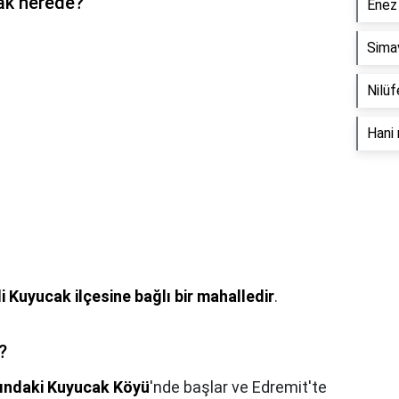
ak nerede?
Enez 
Simav
Nilüf
Hani 
li Kuyucak ilçesine bağlı bir mahalledir
.
?
arındaki Kuyucak Köyü
'nde başlar ve Edremit'te