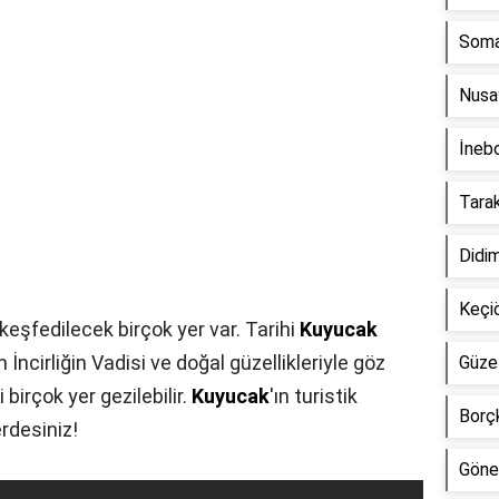
Soma 
Nusay
İnebo
Tarak
Didim
Keçiö
 keşfedilecek birçok yer var. Tarihi
Kuyucak
 İncirliğin Vadisi ve doğal güzellikleriyle göz
Güzel
birçok yer gezilebilir.
Kuyucak
'ın turistik
Borçk
rdesiniz!
Gönen