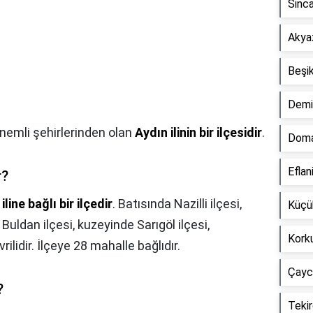
Sinca
Akyaz
Beşik
Demir
önemli şehirlerinden olan
Aydın ilinin bir ilçesidir
.
Doma
Eflan
r?
iline bağlı bir ilçedir
. Batısında Nazilli ilçesi,
Küçük
ldan ilçesi, kuzeyinde Sarıgöl ilçesi,
Korku
lidir. İlçeye 28 mahalle bağlıdır.
Çaycu
?
Tekir