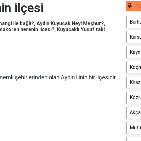
n ilçesi
Ne
Burha
hangi ile bağlı?, Aydın Kuyucak Neyi Meşhur?,
ukoren nerenin ilcesi?, Kuyucaklı Yusuf taki
Karsu
Kayna
Koçhi
emli şehirlerinden olan Aydın ilinin bir ilçesidir.
Kiraz
Kozlu
Akçay
Mut n