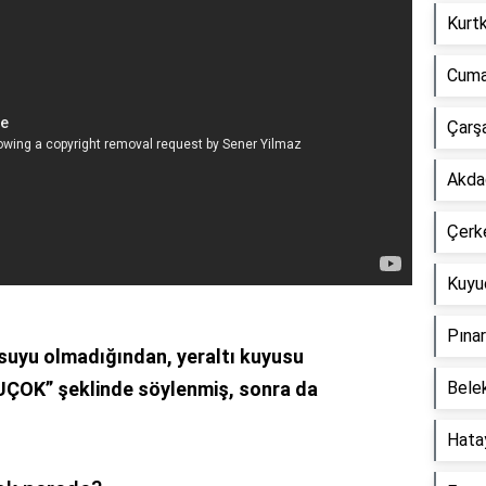
Kurtk
Cuma
Çarşa
Akdağ
Çerke
Kuyuc
Pınar
suyu olmadığından, yeraltı kuyusu
ÇOK” şeklinde söylenmiş, sonra da
Belek
Hatay