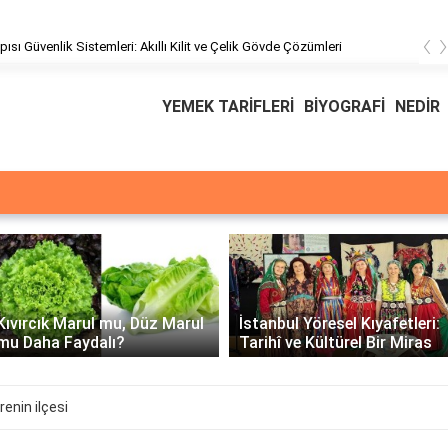
‹
pısı Güvenlik Sistemleri: Akıllı Kilit ve Çelik Gövde Çözümleri
YEMEK TARİFLERİ
BİYOGRAFİ
NEDİR
Üssü
E Üssünün İntegrali -
İstanbul Yöresel Kıyafetleri:
Matematiksel Çözüm ve
Tarihî ve Kültürel Bir Miras
Örnekler
enin ilçesi