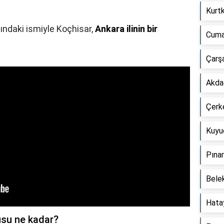
Kurtk
sındaki ismiyle Koçhisar,
Ankara ilinin bir
Cuma
Çarşa
Akdağ
Çerke
Kuyuc
Pınar
Belek
Hatay
usu ne kadar?