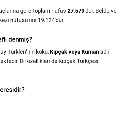
nuçlarına göre toplam nüfus
27.579
'dur. Belde ve
kezi nüfusu ise 19.124'dür.
efli denmiş?
ay Türkleri'nin kökü,
Kıpçak veya Kuman
adlı
tedir. Dil özellikleri de Kıpçak Türkçesi
eresidir?