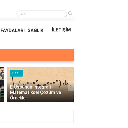
›
Ödeal Müşteri Hizmetleri
İLETİŞİM
FAYDALARI
SAĞLIK
Örnekleri
Blog
›
Profesyonel Kurumsal Mail
Bina Kapısı Güvenlik
Örnekleri - İşletmeler İçin
Sistemleri: Akıllı Kilit v
Etkili İletişim..
Gövde Çözümleri..