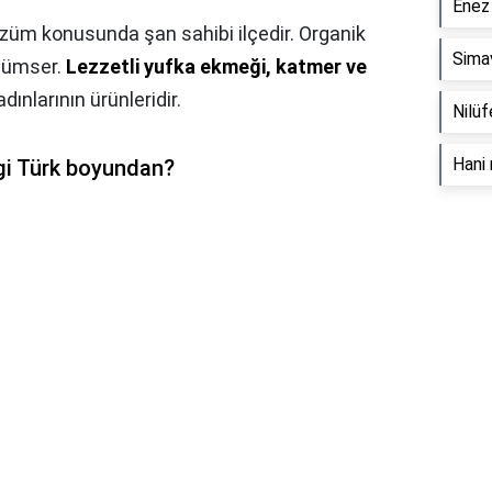
Enez 
 üzüm konusunda şan sahibi ilçedir. Organik
Simav
ülümser.
Lezzetli yufka ekmeği, katmer ve
dınlarının ürünleridir.
Nilüf
Hani 
gi Türk boyundan?