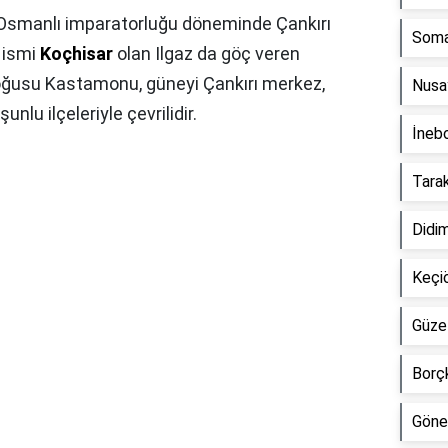
z, Osmanlı imparatorluğu döneminde Çankırı
Soma 
i ismi
Koçhisar
olan Ilgaz da göç veren
 doğusu Kastamonu, güneyi Çankırı merkez,
Nusay
unlu ilçeleriyle çevrilidir.
İnebo
Tarak
Didim
Keçiö
Güzel
Borçk
Gönen