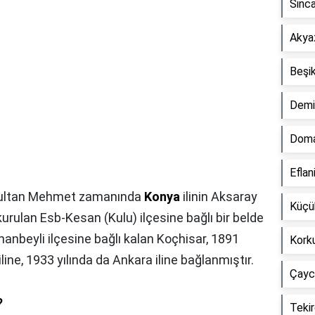
Sinca
Akyaz
Beşik
Demir
Doma
Eflan
 Sultan Mehmet zamanında
Konya
ilinin Aksaray
Küçük
urulan Esb-Kesan (Kulu) ilçesine bağlı bir belde
ihanbeyli ilçesine bağlı kalan Koçhisar, 1891
Korku
iline, 1933 yılında da Ankara iline bağlanmıştır.
Çaycu
?
Tekir