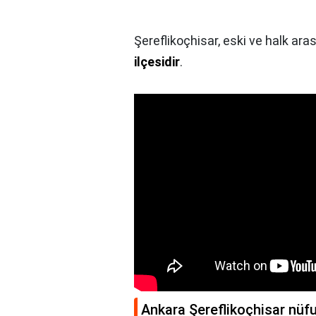
Şereflikoçhisar, eski ve halk ara
ilçesidir
.
Ankara Şereflikoçhisar nüf