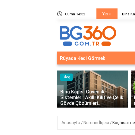
Yeni
ik Sistemleri: Akıllı Kilit ve Çelik Gövde Çözümleri
Cuma 14:52
Bina Ka
Rüyada Kedi Görmek
‹
Kapısı Güvenlik
leri: Akıllı Kilit ve Çelik
Kıvırcık Marul mu, Düz Marul
 Çözümleri..
mu Daha Faydalı?
Anasayfa
Nerenin İlçesi
Koçhisar ner