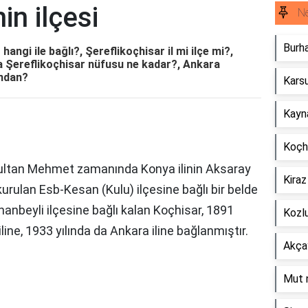
in ilçesi
Ne
Burha
hangi ile bağlı?, Şereflikoçhisar il mi ilçe mi?,
 Şereflikoçhisar nüfusu ne kadar?, Ankara
undan?
Karsu
Kayna
Koçhi
Sultan Mehmet zamanında Konya ilinin Aksaray
Kiraz
urulan Esb-Kesan (Kulu) ilçesine bağlı bir belde
ihanbeyli ilçesine bağlı kalan Koçhisar, 1891
Kozlu
iline, 1933 yılında da Ankara iline bağlanmıştır.
Akçay
Mut n