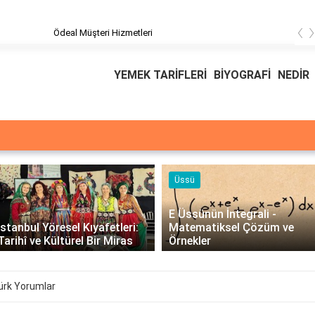
‹
üşteri Hizmetleri
YEMEK TARİFLERİ
BİYOGRAFİ
NEDİR
Üssü
E Üssünün İntegrali -
İstanbul Yöresel Kıyafetleri:
Matematiksel Çözüm ve
Tarihî ve Kültürel Bir Miras
Örnekler
ürk Yorumlar