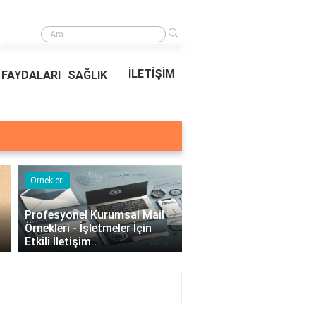
›
Ödeal Müşteri Hizmetleri
İLETİŞİM
FAYDALARI
SAĞLIK
Örnekleri
Blog
›
Profesyonel Kurumsal Mail
Bina Kapısı Güvenlik
Örnekleri - İşletmeler İçin
Sistemleri: Akıllı Kilit v
Etkili İletişim..
Gövde Çözümleri..