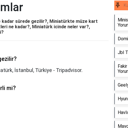
umlar
Ku
Minis
 kadar sürede gezilir?, Miniatürkte müze kart
Yorum
leri ne kadar?, Miniatürk icinde neler var?,
i?
Domin
Jbl T
ezilir?
Fakir
türk, İstanbul, Türkiye - Tripadvisor.
Yorum
Geely
li mi?
Hyund
Havlı
Mayd