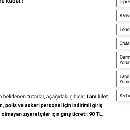
 ne kadar?
Cipra
Kahve
Lenov
Cruis
Derm
Yorum
Land 
Yorum
Karbo
in belirlenen tutarlar, aşağıdaki gibidir;
Tam bilet
 polis ve askeri personel için indirimli giriş
olmayan ziyaretçiler için giriş ücreti: 90 TL
.