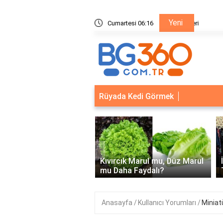
Yeni
ik Sistemleri: Akıllı Kilit ve Çelik Gövde Çözümleri
Cumartesi 06:16
Ödeal M
Rüyada Kedi Görmek
‹
Kapısı Güvenlik
leri: Akıllı Kilit ve Çelik
Kıvırcık Marul mu, Düz Marul
 Çözümleri..
mu Daha Faydalı?
Anasayfa
Kullanıcı Yorumları
Miniat