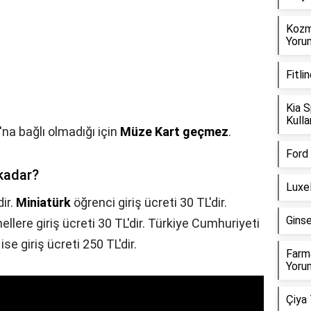
Kozm
Yorum
Fitli
Kia S
Kulla
na bağlı olmadığı için
Müze Kart geçmez
.
Ford 
 kadar?
Luxel
dir.
Miniatürk
öğrenci giriş ücreti 30 TL'dir.
Ginse
llere giriş ücreti 30 TL'dir. Türkiye Cumhuriyeti
e giriş ücreti 250 TL'dir.
Farma
Yorum
Çiya 