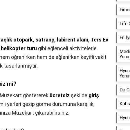
Fimer
Life 
En İy
açlık otopark, satranç, labirent alanı, Ters Ev
 helikopter turu
gibi eğlenceli aktivitelerle
Medi
n hem öğrenirken hem de eğlenirken keyifli vakit
Yorum
k tasarlanmıştır.
Hyund
Yorum
siz mi?
Dp C6
a Müzekart göstererek
ücretsiz
şekilde
giriş
emli yerleri gezip görme durumuna karşılık,
Kobra
ıza Müzekart çıkarabilirsiniz.
Hyund